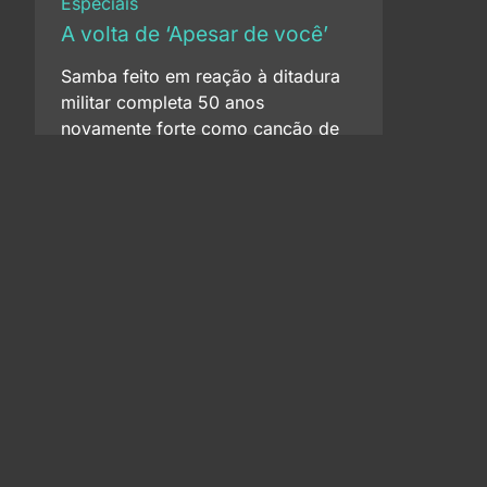
Especiais
A volta de ‘Apesar de você’
Samba feito em reação à ditadura
militar completa 50 anos
novamente forte como canção de
protesto. Compositor achava que a
música deveria ficar no passado,
como retrato de outro tempo, mas
a história do país não permitiu.