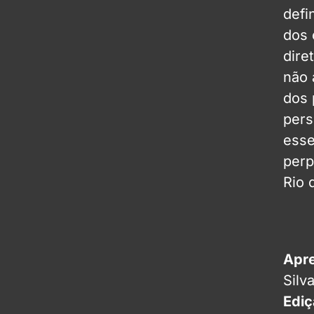
defi
dos 
dire
não 
dos 
per
esse
perp
Rio 
Apre
Silv
Ediç