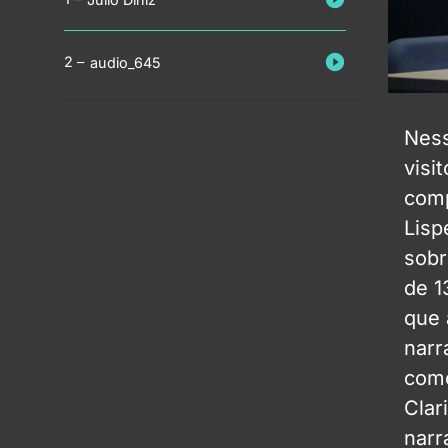
audio_645
Ness
visi
comp
Lisp
sobr
de 1
que 
narr
como
Clar
narr