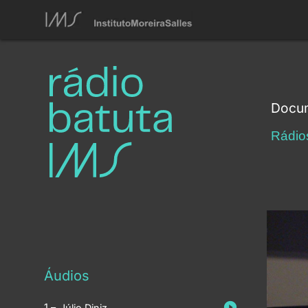
Docum
Rádio
Áudios
Júlio Diniz