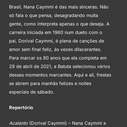
Brasil, Nana Caymmi é das mais sinceras. Não
só fala o que pensa, desagradando muita
Sábado em Copacabana
gente, como interpreta apenas o que deseja. A
carreira iniciada em 1960 num dueto com o
Fora de hora
pai, Dorival Caymmi, é plena de canções de
amor sem final feliz, às vezes dilacerantes.
Chove lá fora
Para marcar os 80 anos que ela completa em
29 de abril de 2021, a Batuta selecionou vários
desses momentos marcantes. Aqui e ali, frestas
se abrem para manhãs felizes e noites
especiais de sábado.
Repertório
Acalanto
(Dorival Caymmi) – Nana Caymmi e