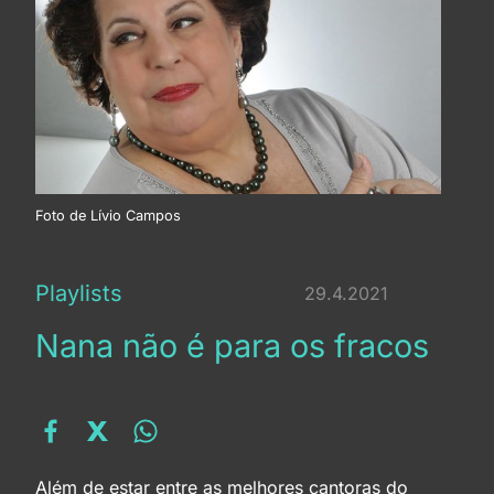
Velho piano
Fruta boa
Mãos de afeto
Foto de Lívio Campos
Por causa de você
Playlists
29.4.2021
Nana não é para os fracos
Ternura antiga
Resposta ao tempo
Sargaço mar
Além de estar entre as melhores cantoras do