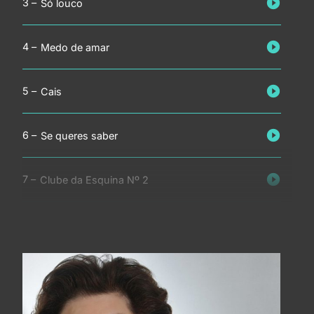
Só louco
Medo de amar
Cais
Se queres saber
Clube da Esquina Nº 2
Contrato de separação
Canção da manhã feliz
Mistérios