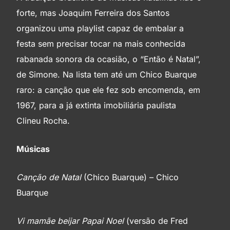
forte, mas Joaquim Ferreira dos Santos
organizou uma playlist capaz de embalar a
Ô de casa
festa sem precisar tocar na mais conhecida
rabanada sonora da ocasião, o “Então é Natal”,
Mary Cristo
de Simone. Na lista tem até um Chico Buarque
raro: a canção que ele fez sob encomenda, em
O saco cheio de Noel
1967, para a já extinta imobiliária paulista
Clineu Rocha.
Natal todo dia
Músicas
Bate o sino
Canção de Natal
(Chico Buarque) – Chico
Cristo nasceu na Bahia
Buarque
Vi mamãe beijar Papai Noel
(versão de Fred
Noite feliz