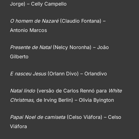
Jorge) – Celly Campello
Sinos de Belém
O homem de Nazaré
(Claudio Fontana) –
Antonio Marcos
Natal das crianças
Presente de Natal
(Nelcy Noronha) – João
Cantiga de Natal
Gilberto
E nasceu Jesus
(Orlann Divo) – Orlandivo
Noite de paz
Natal lindo
(versão de Carlos Rennó para
White
É Natal
Christmas
, de Irving Berlin) – Olivia Byington
Quando chega o Natal
Papai Noel de camiseta
(Celso Viáfora) – Celso
Viáfora
Recadinho de Papai Noel