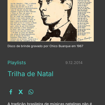
Já chegou mais um Natal
Natal brasileiro
Véspera de Natal
Disco de brinde gravado por Chico Buarque em 1967
Boas festas
Playlists
9.12.2014
Trilha de Natal
Feliz Natal
Mais um Natal
Meu menino Jesus
A tradição brasileira de músicas natalinas não é