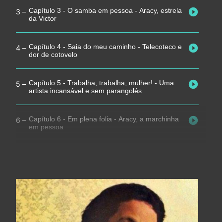
Capítulo 3 - O samba em pessoa - Aracy, estrela
da Victor
Capítulo 4 - Saia do meu caminho - Telecoteco e
dor de cotovelo
Capítulo 5 - Trabalha, trabalha, mulher! - Uma
artista incansável e sem parangolés
Capítulo 6 - Em plena folia - Aracy, a marchinha
em pessoa
Capítulo 7 - Sambei 24 horas - Aracy e Wilson
Baptista: duro com duro faz bom muro
Capítulo 8 - Madrugadas em Copa - Aracy revive
Noel Rosa nas boates da Zona Sul carioca